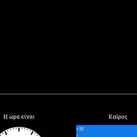
Η ώρα είναι
Καίρος
+
35
°