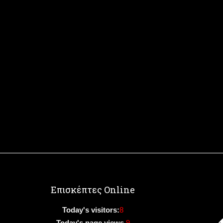
Επισκέπτες Online
Today's visitors:
8
Today's page views
9