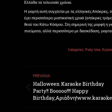
Ελλάδα τα τελευταία χρόνια.
Η γιορτή αυτή συγχέεται με τις ελληνικές Απόκριες,
έχει περισσότερο μυστικιστική χροιά (απόκριες τρόμο
θεού του Κάτω Κόσμου. Στη σημερινή της μορφή η γι
πνεύματα, αλλά περισσότερο με διασκέδαση, γιορτασ
Categories:
Party time
,
Καραο
Post
PREVIOUS
navigation
Halloween Karaoke Birthday
Party!! Booooo!!!! Happy
Previous
post:
Birthday,Αριάδνη!www.karaokeg