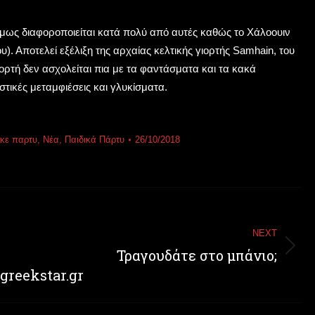
 όμως διαφοροποιείται κατά πολύ από αυτές καθώς το Χάλοουιν
υ). Αποτελεί εξέλιξη της αρχαίας κελτικής γιορτής Samhain, του
ορτή δεν ασχολείται πια με τα φαντάσματα και τα κακά
τικές μεταμφιέσεις και γλυκίσματα.
κε παρτυ
,
Νέα
,
Παιδικά Πάρτυ
26/10/2018
NEXT
Τραγουδάτε στο μπάνιο;
Next
post:
reekstar.gr