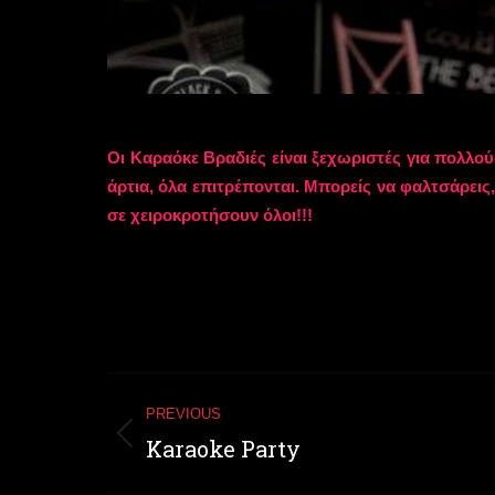
Οι Καραόκε Βραδιές είναι ξεχωριστές για πολλούς
άρτια, όλα επιτρέπονται. Μπορείς να φαλτσάρεις
σε χειροκροτήσουν όλοι!!!
Post
PREVIOUS
navigation
Κaraoke Party
Previous
post: