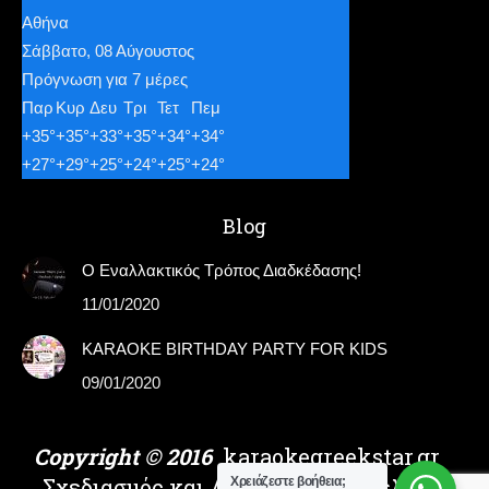
Αθήνα
Σάββατο, 08 Αύγουστος
Πρόγνωση για 7 μέρες
Παρ
Κυρ
Δευ
Τρι
Τετ
Πεμ
+
35°
+
35°
+
33°
+
35°
+
34°
+
34°
+
27°
+
29°
+
25°
+
24°
+
25°
+
24°
Blog
Ο Εναλλακτικός Τρόπος Διαδκέδασης!
11/01/2020
KARAOKE BIRTHDAY PARTY FOR KIDS
09/01/2020
Copyright © 2016
karaokegreekstar.gr
Σχεδιασμός και Ανάπτυξη Ιστοσελίδας
Χρειάζεστε βοήθεια;