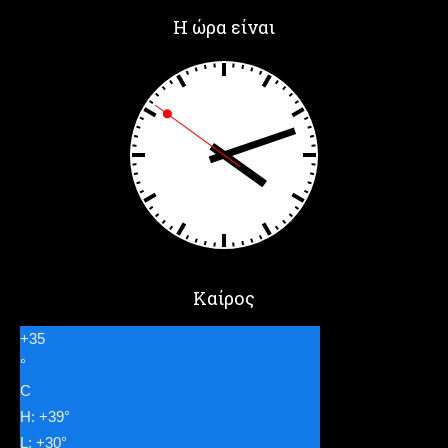
Η ώρα είναι
Καίρος
+
35
°
C
H:
+
39°
L:
+
30°