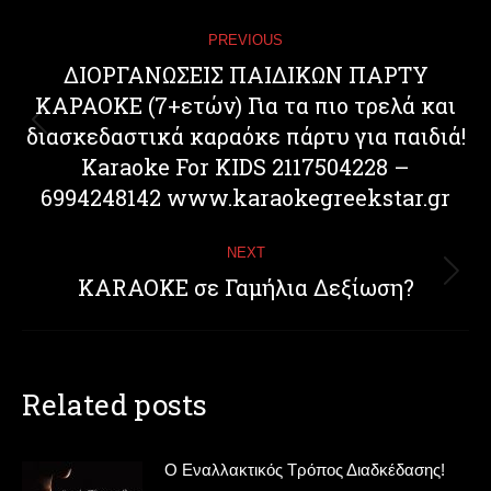
Post
PREVIOUS
navigation
ΔΙΟΡΓΑΝΩΣΕΙΣ ΠΑΙΔΙΚΩΝ ΠΑΡΤΥ
ΚΑΡΑΟΚE (7+ετών) Για τα πιο τρελά και
διασκεδαστικά καραόκε πάρτυ για παιδιά!
Previous
post:
Karaoke For KIDS 2117504228 –
6994248142 www.karaokegreekstar.gr
NEXT
KARAOKE σε Γαμήλια Δεξίωση?
Next
post:
Related posts
Ο Εναλλακτικός Τρόπος Διαδκέδασης!