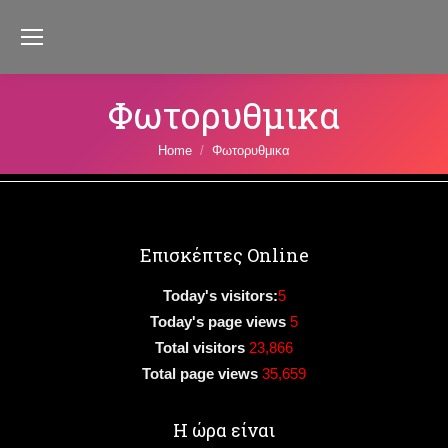
Φωτορυθμικα
You are here:
Home
Φωτορυθμικα
Επισκέπτες Online
Today's visitors:
5
Today's page views
5
Total visitors
23,866
Total page views
35,659
Η ώρα είναι