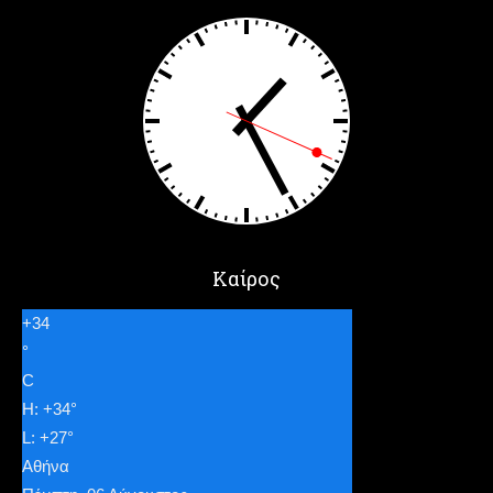
Καίρος
+
34
°
C
H:
+
34°
L:
+
27°
Αθήνα