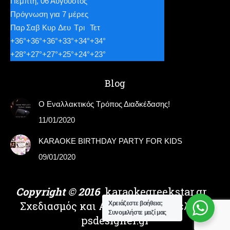
Πέμπτη, 06 Αύγουστος
Πρόγνωση για 7 μέρες
Παρ
Σαβ
Κυρ
Δευ
Τρι
Τετ
+
36°
+
36°
+
36°
+
33°
+
34°
+
34°
+
28°
+
27°
+
27°
+
25°
+
24°
+
23°
Blog
Ο Εναλλακτικός Τρόπος Διαδκέδασης!
11/01/2020
KARAOKE BIRTHDAY PARTY FOR KIDS
09/01/2020
Copyright © 2016
karaokegreekstar.gr
Σχεδιασμός και Ανάπτυξη Ιστοσελίδας
Χρειάζεστε βοήθεια;
Συνομιλήστε μαζί μας
psdesigner.gr