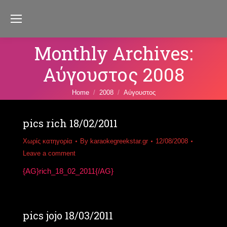
Monthly Archives:
Αύγουστος 2008
You are here:
Home
2008
Αύγουστος
pics rich 18/02/2011
Χωρίς κατηγορία
By
karaokegreekstar.gr
12/08/2008
Leave a comment
{AG}rich_18_02_2011{/AG}
pics jojo 18/03/2011