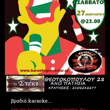
βραδιά karaoke….
Party time
,
Καραοκε παρτυ
,
Λίστα τραγουδιών
,
Νέα