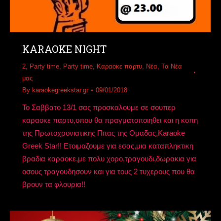
KARAOKE NIGHT
2
,
Party time
,
Party time
,
Καραοκε παρτυ
,
Νέα
,
Τα Νέα
μας
By
karaokegreekstar.gr
09/01/2018
Το Σαββατο 13/1 σας προσκαλουμε σε σουπερ
καραοκε παρτυ,οπου θα πραγματοποιηθει και η κοπη
της Πρωτοχρονιατικης Πιτας της Ομαδας,Karaoke
Greek Star!! Ετοιμαζουμε για εσας,μια καταπληκτικη
βραδια καραοκε,με πολυ χορο,τραγουδι,δωρακια για
οσους τραγουδησουν και για τους 2 τυχερους που θα
βρουν τα φλουρια!!