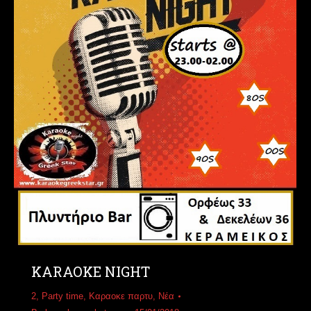
KARAOKE NIGHT
2
,
Party time
,
Καραοκε παρτυ
,
Νέα