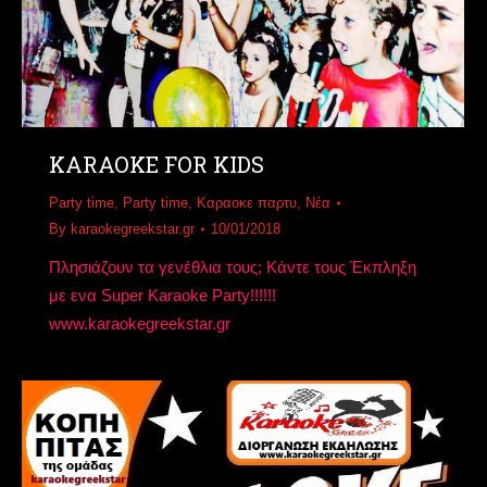
KARAOKE FOR KIDS
Party time
,
Party time
,
Καραοκε παρτυ
,
Νέα
By
karaokegreekstar.gr
10/01/2018
Πλησιάζουν τα γενέθλια τους; Κάντε τους Έκπληξη
με ενα Super Karaoke Party!!!!!!
www.karaokegreekstar.gr