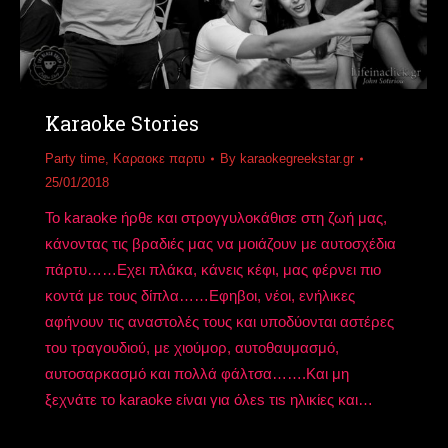
Karaoke Stories
Party time
,
Καραοκε παρτυ
By
karaokegreekstar.gr
25/01/2018
Το karaoke ήρθε και στρογγυλοκάθισε στη ζωή μας,
κάνοντας τις βραδιές μας να μοιάζουν με αυτοσχέδια
πάρτυ……Εχει πλάκα, κάνεις κέφι, μας φέρνει πιο
κοντά με τους δίπλα……Eφηβοι, νέοι, ενήλικες
αφήνουν τις αναστολές τους και υποδύονται αστέρες
του τραγουδιού, με χιούμορ, αυτοθαυμασμό,
αυτοσαρκασμό και πολλά φάλτσα…….Και μη
ξεχνάτε το karaoke είναι για όλεs τιs ηλικίες και…