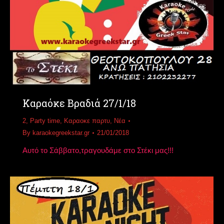
Καραόκε Βραδιά 27/1/18
2
,
Party time
,
Καραοκε παρτυ
,
Νέα
By
karaokegreekstar.gr
21/01/2018
Αυτό το Σάββατο,τραγουδάμε στο Στέκι μας!!!