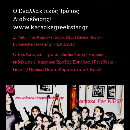
Ο Εναλλακτικός Τρόπος
Διαδκέδασης!
www.karaokegreekstar.gr
2
,
Party time
,
Καραοκε παρτυ
,
Νέα
,
Παιδικά Πάρτυ
By
karaokegreekstar.gr
11/01/2018
Ο Εναλλακτικός Τρόπος Διαδκέδασης! Εταιρικές
εκδηλώσεις! Καραόκε Βραδιές Ενηλίκων! Γενέθλεια –
Γιορτές! Παιδικά Πάρτυ Καραόκε από 7 Ετών!