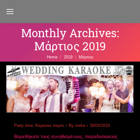
Monthly Archives:
Μάρτιος 2019
You are here:
Home
2019
Μάρτιος
Party time
,
Καραοκε παρτυ
By
mirka
30/03/2019
Βαρεθήκατε τους συνηθισμένους, παραδοσιακούς