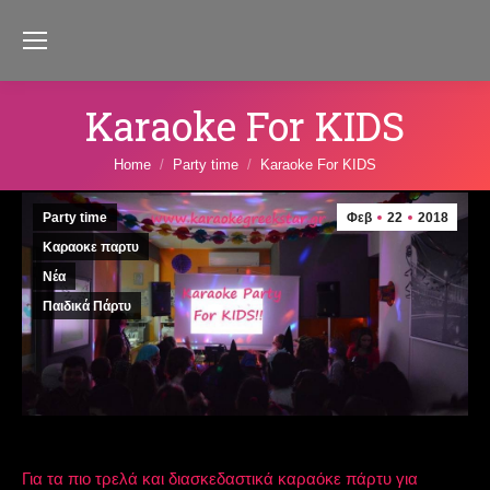
Karaoke For KIDS
You are here:
Home
Party time
Karaoke For KIDS
Party time
Φεβ
22
2018
Καραοκε παρτυ
Νέα
Παιδικά Πάρτυ
Για τα πιο τρελά και διασκεδαστικά καραόκε πάρτυ για