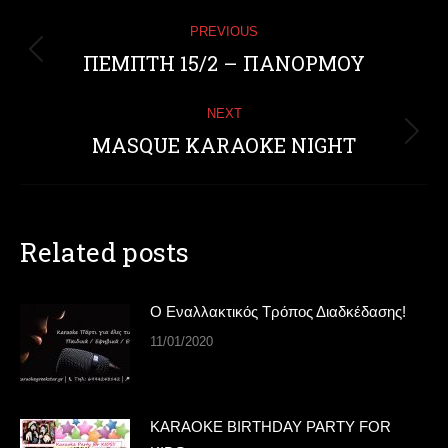
Post
PREVIOUS
navigation
ΠΕΜΠΤΗ 15/2 – ΠΑΝΟΡΜΟΥ
Previous
post:
NEXT
MASQUE KARAOKE NIGHT
Next
post:
Related posts
Ο Εναλλακτικός Τρόπος Διαδκέδασης!
11/01/2020
KARAOKE BIRTHDAY PARTY FOR