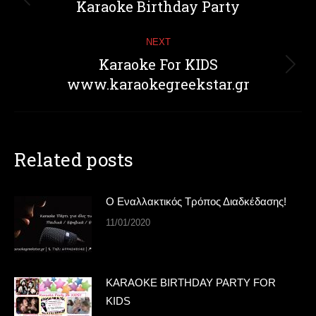
navigation
Karaoke Birthday Party
Previous
post:
NEXT
Karaoke For KIDS
Next
www.karaokegreekstar.gr
post:
Related posts
Ο Εναλλακτικός Τρόπος Διαδκέδασης!
11/01/2020
KARAOKE BIRTHDAY PARTY FOR
KIDS