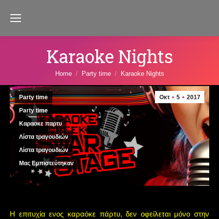
Karaoke Nights
You are here:
Home
Party time
Karaoke Nights
Party time
Οκτ
5
2017
Party time
Καραοκε παρτυ
Λίστα τραγουδιών
Λίστα τραγουδιών
Μας Εμπιστεύτηκαν
Η επιτυχία ενος καραόκε πάρτυ, δεν οφείλεται μόνο στην