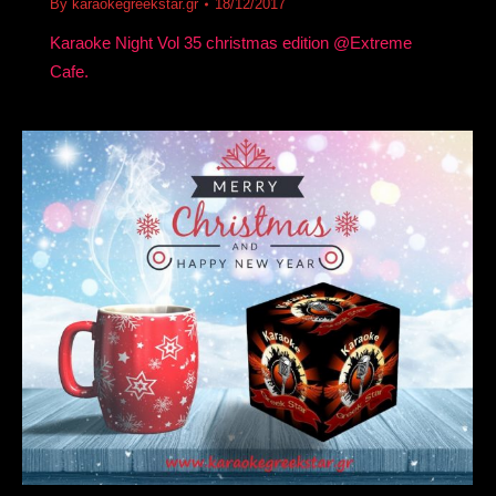
By
karaokegreekstar.gr
18/12/2017
Karaoke Night Vol 35 christmas edition @Extreme
Cafe.