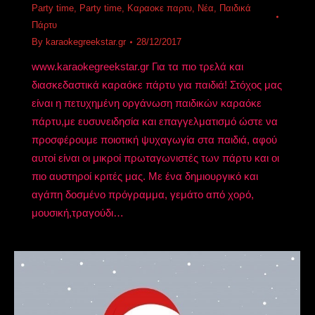
Party time
,
Party time
,
Καραοκε παρτυ
,
Νέα
,
Παιδικά
Πάρτυ
By
karaokegreekstar.gr
28/12/2017
www.karaokegreekstar.gr Για τα πιο τρελά και
διασκεδαστικά καραόκε πάρτυ για παιδιά! Στόχος μας
είναι η πετυχημένη οργάνωση παιδικών καραόκε
πάρτυ,με ευσυνειδησία και επαγγελματισμό ώστε να
προσφέρουμε ποιοτική ψυχαγωγία στα παιδιά, αφού
αυτοί είναι οι μικροί πρωταγωνιστές των πάρτυ και οι
πιο αυστηροί κριτές μας. Με ένα δημιουργικό και
αγάπη δοσμένο πρόγραμμα, γεμάτο από χορό,
μουσική,τραγούδι…