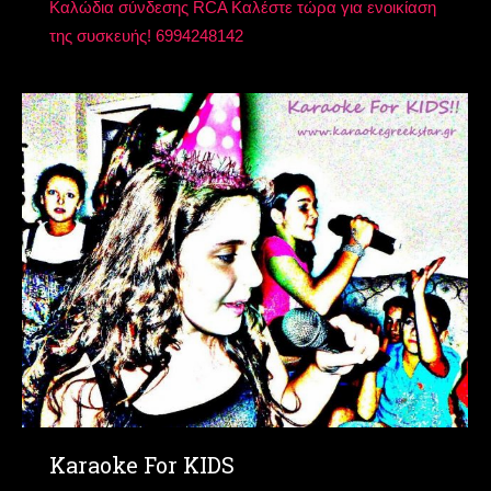
Καλώδια σύνδεσης RCA Καλέστε τώρα για ενοικίαση
της συσκευής! 6994248142
Karaoke For KIDS