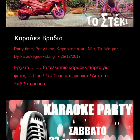
Καραόκε Βραδιά
Party time
,
Party time
,
Καραοκε παρτυ
,
Νέα
,
Τα Νέα μας
By
karaokegreekstar.gr
26/12/2017
Ερχεται……. Το τελευταιο καραοκε παρτυ για
φετος…. Που? Στο Στεκι μας φυσικα!! Αυτο το
Σαββατοοοοοο……………