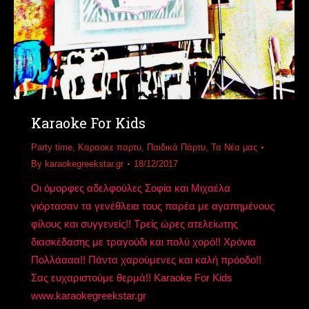
Karaoke For Kids
Party time
,
Καραοκε παρτυ
,
Παιδικά Πάρτυ
,
Τα Νέα μας
By
karaokegreekstar.gr
18/12/2017
Οι όμορφες αδελφούλες Σοφία και Μιχαέλα
γιόρτασαν τα γενέθλεια τους παρέα με αγαπημένους
φίλους και συγγενείς!! Τρείς ώρες ατελείωτης
διασκέδασης με τραγούδι και πολύ χορό!! Χρόνια
Πολλάααα!! Πάντα χαρούμενες και καλή πρόοδο!!
Σας ευχαριστούμε θερμά!! Karaoke For Kids
www.karaokegreekstar.gr