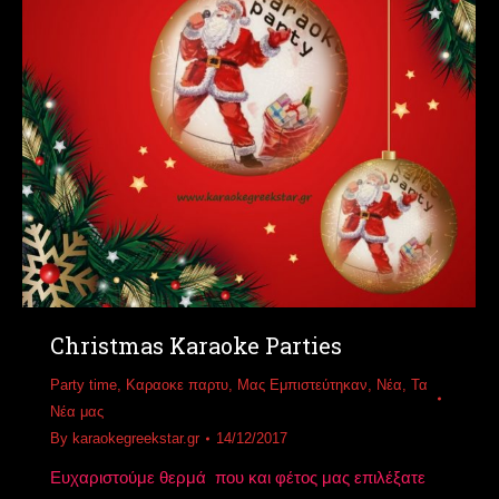
Christmas Karaoke Parties
Party time
,
Καραοκε παρτυ
,
Μας Εμπιστεύτηκαν
,
Νέα
,
Τα
Νέα μας
By
karaokegreekstar.gr
14/12/2017
Ευχαριστούμε θερμά που και φέτος μας επιλέξατε