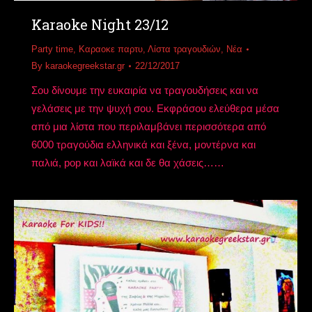
Karaoke Night 23/12
Party time
,
Καραοκε παρτυ
,
Λίστα τραγουδιών
,
Νέα
By
karaokegreekstar.gr
22/12/2017
Σου δίνουμε την ευκαιρία να τραγουδήσεις και να
γελάσεις με την ψυχή σου. Εκφράσου ελεύθερα μέσα
από μια λίστα που περιλαμβάνει περισσότερα από
6000 τραγούδια ελληνικά και ξένα, μοντέρνα και
παλιά, pop και λαϊκά και δε θα χάσεις……