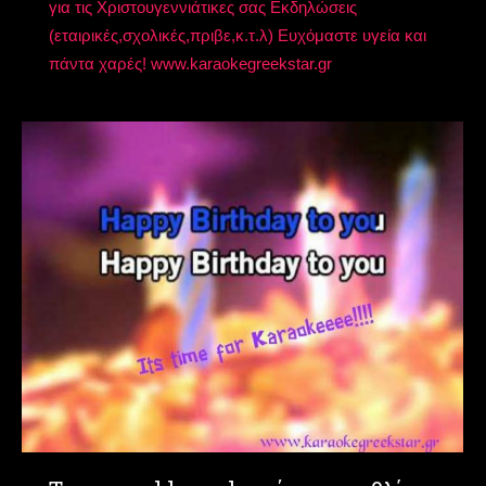
για τις Χριστουγεννιάτικες σας Εκδηλώσεις
(εταιρικές,σχολικές,πριβε,κ.τ.λ) Ευχόμαστε υγεία και
πάντα χαρές! www.karaokegreekstar.gr