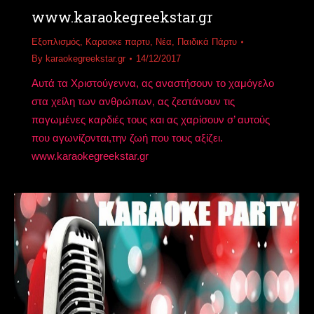
www.karaokegreekstar.gr
Εξοπλισμός
,
Καραοκε παρτυ
,
Νέα
,
Παιδικά Πάρτυ
By
karaokegreekstar.gr
14/12/2017
Αυτά τα Χριστούγεννα, ας αναστήσουν το χαμόγελο
στα χείλη των ανθρώπων, ας ζεστάνουν τις
παγωμένες καρδιές τους και ας χαρίσουν σ’ αυτούς
που αγωνίζονται,την ζωή που τους αξίζει.
www.karaokegreekstar.gr