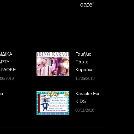
post:
cafe”
ΙΔΙΚΑ
Γαμήλιο
ΑΡΤΥ
Πάρτυ
ΑΡΑΟΚΕ
Καραόκε!
/06/2019
18/05/2019
ιά
Karaoke For
KIDS
08/11/2018