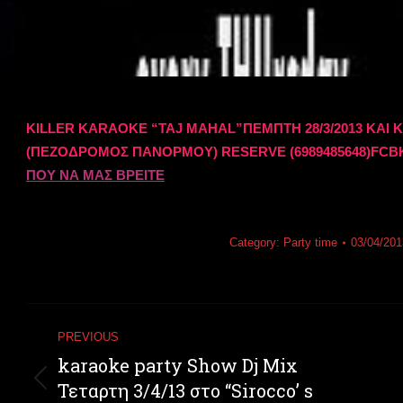
KILLER KARAOKE “TAJ MAHAL”ΠΕΜΠΤΗ 28/3/2013 ΚΑΙ
(ΠΕΖΟΔΡΟΜΟΣ ΠΑΝΟΡΜΟΥ) RESERVE (6989485648)FCBK
ΠΟΥ ΝΑ ΜΑΣ ΒΡΕΙΤΕ
Category:
Party time
03/04/201
PREVIOUS
karaoke party Show Dj Mix
Τεταρτη 3/4/13 στο “Sirocco’ s
Previous