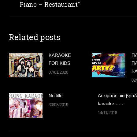
post:
Piano – Restaurant”
Related posts
KARAOKE
ΠΑ
FOR KIDS
Π
Κ
07/01/2020
02
No title
Δοκίμασε μια βραδ
karaoke……
30/03/2019
14/11/2018