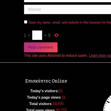
Website
Save my name, email, and website in this browser for th
1
+
=
5
Post comment
This site uses Akismet to reduce spam.
Learn how yo
Επισκέπτες Online
Today's visitors:
11
Today's page views
11
Total visitors
23,970
Total page views
35,772