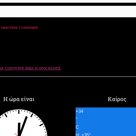
e next time I comment.
ur comment data is processed.
Η ώρα είναι
Καίρος
+
34
°
C
H:
+
35°