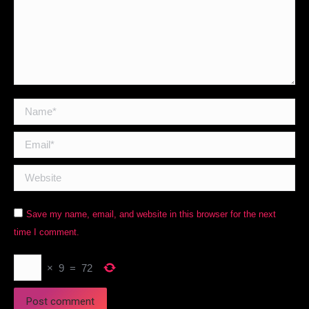
Name *
Email *
Website
Save my name, email, and website in this browser for the next
time I comment.
×
9
=
72
Post comment