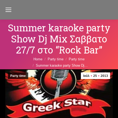
Summer karaoke party
Show Dj Mix Σαββατο
27/7 στο “Rock Bar”
You are here:
Home
Party time
Party time
Summer karaoke party Show Dj…
Party time
Ιούλ
25
2013