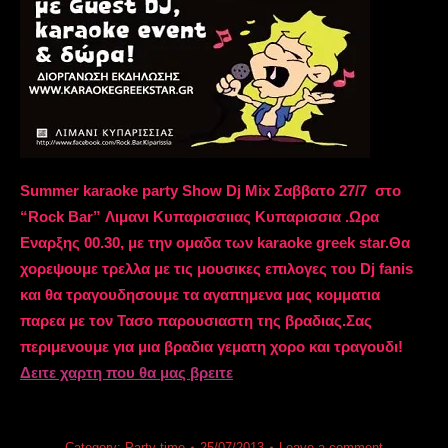
Summer karaoke party Show Dj Mix Σαββατο 27/7 στο
“Rock Bar” Λιμανι Κυπαρισσιιας Κυπαρισσια .Ωρα
Εναρξης 00.30, με την ομαδα των karaoke greek star.Θα
χορεψουμε τρελλα με τις μουσικες επιλογες του Dj fanis
και θα τραγουδησουμε τα αγαπημενα μας κομματια
παρεα με τον Τασο παρουσιαστη της βραδιας.Σας
περιμενουμε για μια βραδια γεματη χορο και τραγουδι!
Δειτε χαρτη που θα μας βρειτε
Category:
Party time
25/07/2013
Leave a comment