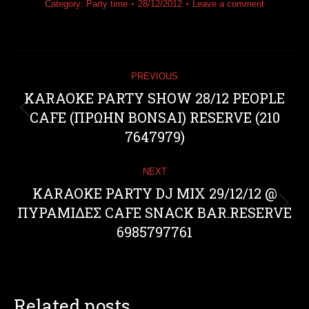
Category:
Party time
28/12/2012
Leave a comment
Post
PREVIOUS
navigation
KARAOKE PARTY SHOW 28/12 PEOPLE
CAFE (ΠΡΩΗΝ BONSAI) RESERVE (210
Previous
post:
7647979)
NEXT
KARAOKE PARTY DJ MIX 29/12/12 @
ΠΥΡΑΜΙΔΕΣ CAFE SNACK BAR.RESERVE
Next
post:
6985797761
Related posts