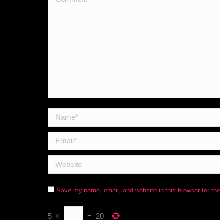
Name *
Email *
Website
Save my name, email, and website in this browser for th
5
×
=
20