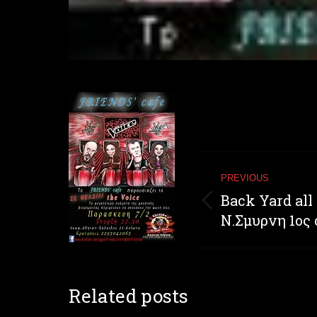
Post
PREVIOUS
navigation
Back Yard all
Previous
Ν.Σμυρνη 1ος
post:
Related posts