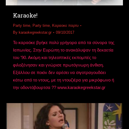
Karaoke!
Party time
,
Party time
,
Καραοκε παρτυ
By
karaokegreekstar.gr
09/10/2017
Το καραόκε βγήκε πολύ γρήγορα από τα σύνορα της
Ιαπωνίας. Στην Ευρώπη το ανακάλυψαν τη δεκαετία
του ’90. Ακόμη και τηλεοπτικές εκπομπές το
φιλοξένησαν και γνώρισε πρωτόγνωρη άνθιση.
Εξάλλου σε ποιόν δεν αρέσει να σιγοτραγουδάει
κάτω από το ντους, με τη ντουζιέρα για μικρόφωνο ή
την οδοντόβουρτσα ?? www.karaokegreekstar.gr