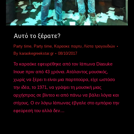
Αυτό το ξέρατε?
Party time
,
Party time
,
Καραοκε παρτυ
,
Λίστα τραγουδιών
By
karaokegreekstar.gr
08/10/2017
Το καραόκε εφευρέθηκε από τον Ιάπωνα Diasuke
Inoue πριν από 43 χρόνια. Ατάλαντος μουσικός,
χωρίς να ξέρει τι είναι μια παρτιτούρα, είχε ωστόσο
την ιδέα, το 1971, να γράψει τη μουσική μιας
ορχήστρας σε βίντεο κι από πάνω να βάλει λόγια και
στίχους. Ο εν λόγω Ιάπωνας έβγαλε στο εμπόριο την
εφεύρεσή του αλλά δεν…