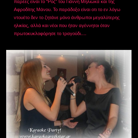
παρέες είναι το “Ροζ” του Γιάννη Μηλιώκα και της
Αφροδίτης Μάνου. Το παράδοξο είναι οτι το εν λόγω
ντουέτο δεν το ζητάνε μόνο άνθρωποι μεγαλύτερης
ηλικίας, αλλά και νέοι που ήταν αγέννητοι όταν
πρωτοκυκλοφόρησε το τραγούδι.…