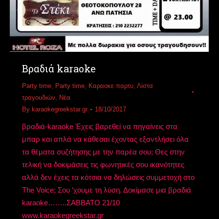
Βραδιά karaoke
Party time
,
Party time
,
Καραοκε παρτυ
,
Λίστα
τραγουδιών
,
Νέα
By
karaokegreekstar.gr
18/10/2017
βραδιά-karaoke Έχεις βαρεθεί να πηγαίνεις στα
μπαρ και απλά να κάθεσαι έχοντας εξαντλήσει όλα
τα θέματα συζήτησης με την παρέα σου; Θες στην
τελική να δοκιμάσεις τις φωνητικές σου ικανότητες
αλλά δεν έχεις τα κότσια να δηλώσεις συμμετοχή στο
The Voice; Σου ’χουμε τη λύση. Δοκίμασε μια βραδιά
karaoke……..ΣΑΒΒΑΤΟ 21/10
www.karaokegreekstar.gr