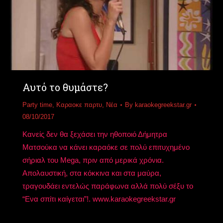
Αυτό το θυμάστε?
Party time
,
Καραοκε παρτυ
,
Νέα
By
karaokegreekstar.gr
08/10/2017
Kανείς δεν θα ξεχάσει την ηθοποιό Δήμητρα
Ματσούκα να κάνει καραόκε σε πολύ επιτυχημένο
σήριαλ του Mega, πριν από μερικά χρόνια.
Απολαυστική, στα κόκκινα και στα μαύρα,
τραγουδάει εντελώς παράφωνα αλλά πολύ σέξυ το
“Ενα σπίτι καίγεται”!. www.karaokegreekstar.gr