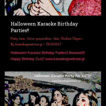
Halloween Karaoke Birthday
Parties!!
Party time
,
Λίστα τραγουδιών
,
Νέα
,
Παιδικά Πάρτυ
By
karaokegreekstar.gr
25/10/2017
Halloween Karaoke Birthday Parties!! Booooo!!!!
Happy Birthday Ζωή? www.karaokegreekstar.gr