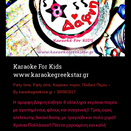
Karaoke For Kids
www.karaokegreekstar.gr
Party time
,
Party time
,
Καραοκε παρτυ
,
Παιδικά Πάρτυ
By
karaokegreekstar.gr
30/09/2017
Η όμορφη Δάφνη έσβησε 8 ολόκληρα κεράκια παρέα
με αγαπημένους φίλους και συγγενείς!! Τρείς ώρες
ατελείωτης διασκέδασης με τραγούδι και πολύ χορό!!
Χρόνια Πολλάααα!! Πάντα χαρούμενη και καλή