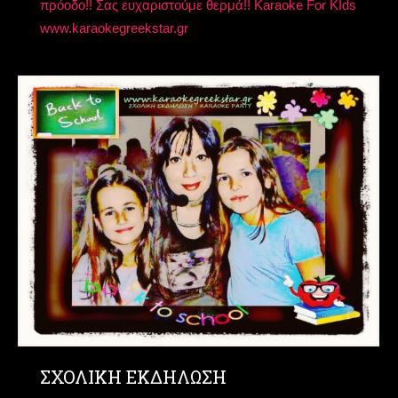
πρόοδο!! Σας ευχαριστούμε θερμά!! Karaoke For KIds
www.karaokegreekstar.gr
ΣΧΟΛΙΚΗ ΕΚΔΗΛΩΣΗ