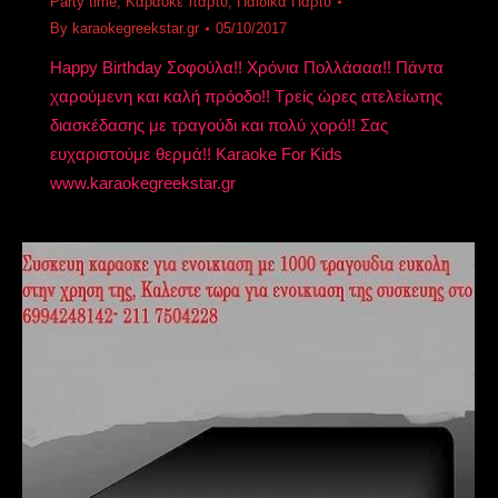
Party time
,
Καραοκε παρτυ
,
Παιδικά Πάρτυ
By
karaokegreekstar.gr
05/10/2017
Happy Birthday Σοφούλα!! Χρόνια Πολλάααα!! Πάντα
χαρούμενη και καλή πρόοδο!! Τρείς ώρες ατελείωτης
διασκέδασης με τραγούδι και πολύ χορό!! Σας
ευχαριστούμε θερμά!! Karaoke For Kids
www.karaokegreekstar.gr