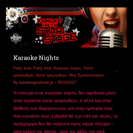
Karaoke Nights
Party time
,
Party time
,
Καραοκε παρτυ
,
Λίστα
τραγουδιών
,
Λίστα τραγουδιών
,
Μας Εμπιστεύτηκαν
By
karaokegreekstar.gr
05/10/2017
Η επιτυχία ενος καραόκε πάρτυ, δεν οφείλεται μόνο
στην τεράστια λίστα τραγουδιών, π αλλά και στην
διάθεση των διοργανωτών, και στην εμπειρία τους
που εγγυάται πως η playlist θα έχει κάτι για όλους, το
πρόγραμμα δεν θα «γέρνει» προς καμία πλευρά –
ούτε εκείνη της πίστας, ούτε την άλλη, της rock