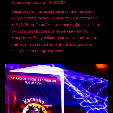
By
karaokegreekstar.gr
02/10/2017
Και μη ξεχνάτε το karaoke είναι για όλεs τιs ηλικίες
και για όλεs τιs φωνεs. Το μόνο που χρειάζεται είναι
καλή διάθεση. Τα υπόλοιπα τα αναλαμβάνουμε εμείs
για αξεχαστεs βραδιέs με πολλή διασκέδαση.
Μπορείτε να διοργανώσετε ένα karaoke πάρτυ στο
σπίτι σαs, ή να κάνετε έκπληξη σε ένα φίλο σαs.
Θυμηθείτε ότι το πάρτυ μπορεί…