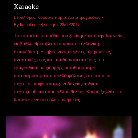
Karaoke
Εξοπλισμός
,
Καραοκε παρτυ
,
Λίστα τραγουδιών
By
karaokegreekstar.gr
28/09/2017
Tο καραόκε, μια μόδα που ξεκίνησε από την Iαπωνία,
εισβάλλει θριαμβευτικά και στην ελληνική
διασκέδαση. Eφηβοι, νέοι, ενήλικες αφήνουν τις
αναστολές τους και υποδύονται αστέρες του
τραγουδιού, με χιούμορ, αυτοθαυμασμό,
αυτοσαρκασμό και πολλά φάλτσα, στο σπίτι, σε
πάρτι, σε καφε μπαρ,ξενοδοχεια,παιδικα
παρτυ,club,και οπου αλλου θελετε. Και μη ξεχνάτε το
karaoke είναι για όλεs τιs ηλικίες…