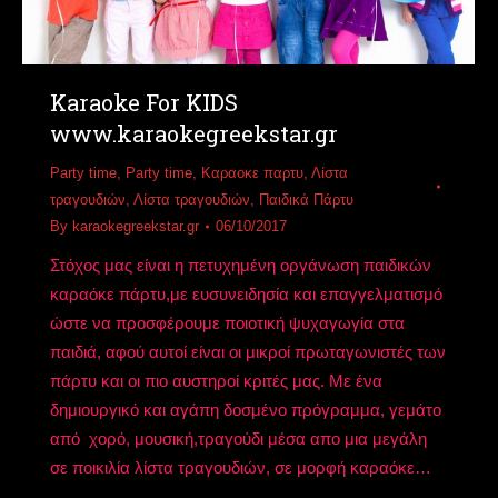
Karaoke For KIDS
www.karaokegreekstar.gr
Party time
,
Party time
,
Καραοκε παρτυ
,
Λίστα
τραγουδιών
,
Λίστα τραγουδιών
,
Παιδικά Πάρτυ
By
karaokegreekstar.gr
06/10/2017
Στόχος μας είναι η πετυχημένη οργάνωση παιδικών
καραόκε πάρτυ,με ευσυνειδησία και επαγγελματισμό
ώστε να προσφέρουμε ποιοτική ψυχαγωγία στα
παιδιά, αφού αυτοί είναι οι μικροί πρωταγωνιστές των
πάρτυ και οι πιο αυστηροί κριτές μας. Με ένα
δημιουργικό και αγάπη δοσμένο πρόγραμμα, γεμάτο
από χορό, μουσική,τραγούδι μέσα απο μια μεγάλη
σε ποικιλία λίστα τραγουδιών, σε μορφή καραόκε…