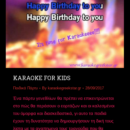
KARAOKE FOR KIDS
Παιδικά Πάρτυ
By
karaokegreekstar.gr
28/09/2017
Ένα πάρτυ γενεθλίων θα πρέπει να επικεντρώνεται
στο πώς θα περάσουν ο εορτάζων και οι καλεσμένοι
του όμορφα και διασκεδαστικά, γι αυτο τα παιδιά
έχουν τη δυνατότητα να δημιουργήσουν τη δική τους
λίστα με τα αγαπημενα τους τραγούδια που θα