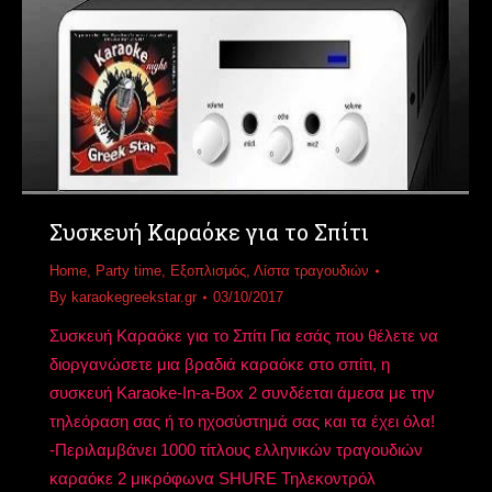
Συσκευή Καραόκε για το Σπίτι
Home
,
Party time
,
Εξοπλισμός
,
Λίστα τραγουδιών
By
karaokegreekstar.gr
03/10/2017
Συσκευή Καραόκε για το Σπίτι Για εσάς που θέλετε να
διοργανώσετε μια βραδιά καραόκε στο σπίτι, η
συσκευή Karaoke-In-a-Box 2 συνδέεται άμεσα με την
τηλεόραση σας ή το ηχοσύστημά σας και τα έχει όλα!
-Περιλαμβάνει 1000 τίτλους ελληνικών τραγουδιών
καραόκε 2 μικρόφωνα SHURΕ Τηλεκοντρόλ