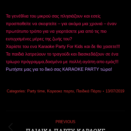
Τα γενέθλια του μικρού σας πλησιάζουν και εσείς
προσπαθείτε να σκεφτείτε – για ακόμα μια χρονιά – έναν
πρωτότυπο τρόπο για να γιορτάσετε μια από τις πιο
ευτυχισμένες μέρες της ζωής του?
Χαρίστε του ενα Karaoke Party For Kids και δε θα χασετε!!!
Τα παιδιά λατρεύουν το τραγούδι και διασκεδάζουν σε ένα
τρίωρο πρόγραμμα,δοσμένο με πολλή αγάπη απο εμάς!!!
Ρωτήστε μας για το δικό σας KARAOKE PARTY τώρα!
Categories:
Party time
,
Καραοκε παρτυ
,
Παιδικά Πάρτυ
13/07/2019
Post
PREVIOUS
navigation
Previous