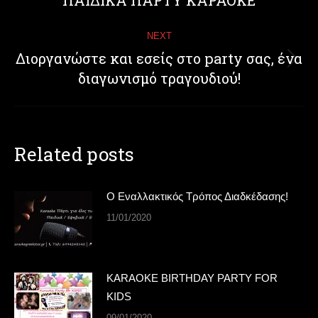
ΠΑΙΔΙΚΑ ΠΑΡΤΥ ΚΑΡΑΟΚΕ
post:
NEXT
Διοργανώστε και εσείς στο party σας, ένα
Next
διαγωνισμό τραγουδιού!
post:
Related posts
Ο Εναλλακτικός Τρόπος Διαδκέδασης!
11/01/2020
KARAOKE BIRTHDAY PARTY FOR
KIDS
09/01/2020