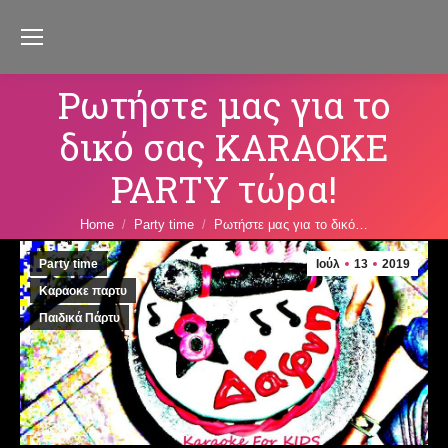
Ρωτήστε μας για το
δικό σας KARAOKE
PARTY τώρα!
You are here:
Home
Party time
Ρωτήστε μας για το δικό…
Party time
Ιούλ
13
2019
Καραοκε παρτυ
Παιδικά Πάρτυ